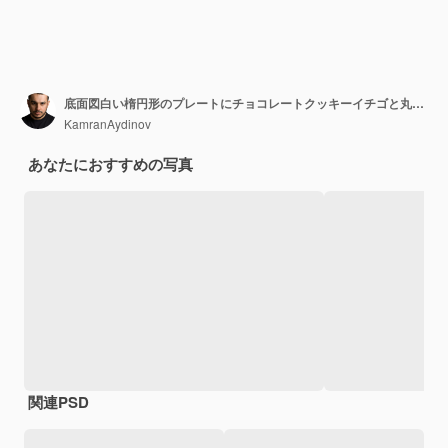
底面図白い楕円形のプレートにチョコレートクッキーイチゴと丸いチョコレート、灰色がかった白い地面の左側にチョコレートシリアルとカカオが入ったボウル
KamranAydinov
あなたにおすすめの写真
関連PSD