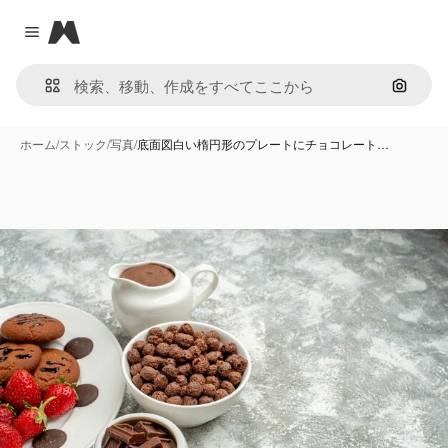
Magnific
Close menu
画像で
ホーム
/
ストック
/
写真
/
底面図白い楕円形のプレートにチョコレート…