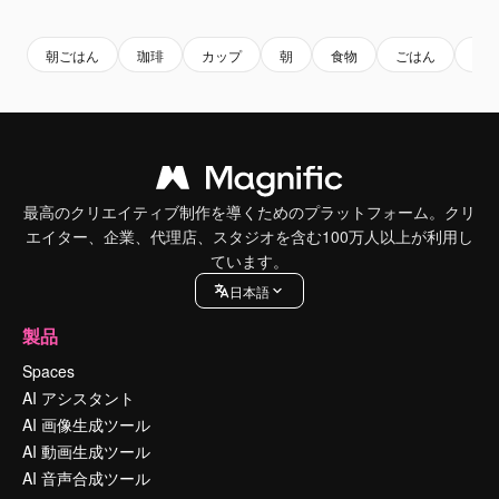
Premium
Premium
Premium
Premium
AIによっ
朝ごはん
珈琲
カップ
朝
食物
ごはん
ド
最高のクリエイティブ制作を導くためのプラットフォーム。クリ
エイター、企業、代理店、スタジオを含む100万人以上が利用し
ています。
日本語
製品
Spaces
AI アシスタント
AI 画像生成ツール
AI 動画生成ツール
AI 音声合成ツール