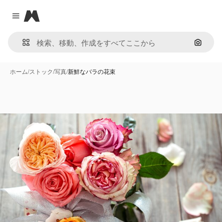
Magnific
Close menu
画像で
ホーム
/
ストック
/
写真
/
新鮮なバラの花束