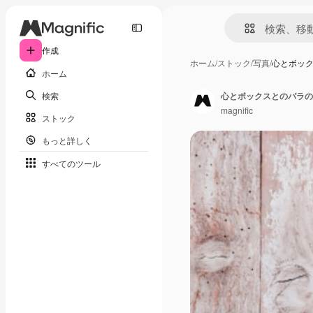
作成
ホーム
/
ストック
/
写真
/
心とボッ
ホーム
検索
心とボックスとのバラの
magnific
ストック
もっと詳しく
すべてのツール