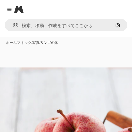
Magnific
Close menu
画像で
ホーム
/
ストック
/
写真
/
リンゴの鉢