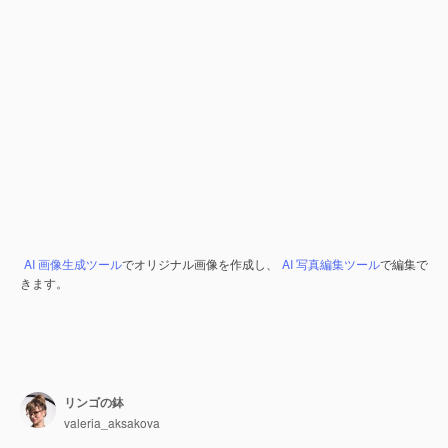
AI 画像生成ツール
でオリジナル画像を作成し、
AI 写真編集ツール
で編集で
きます。
リンゴの鉢
valeria_aksakova