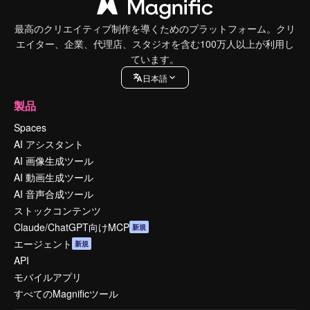
最高のクリエイティブ制作を導くためのプラットフォーム。クリ
エイター、企業、代理店、スタジオを含む100万人以上が利用し
ています。
日本語
製品
Spaces
AI アシスタント
AI 画像生成ツール
AI 動画生成ツール
AI 音声合成ツール
ストックコンテンツ
Claude/ChatGPT向けMCP
新規
エージェント
新規
API
モバイルアプリ
すべてのMagnificツール