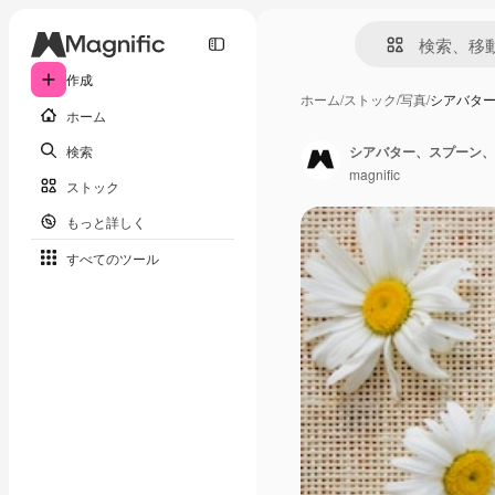
作成
ホーム
/
ストック
/
写真
/
シアバタ
ホーム
検索
シアバター、スプーン、
magnific
ストック
もっと詳しく
すべてのツール