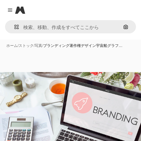
Magnific
Close menu
画像で
ホーム
/
ストック
/
写真
/
ブランディング著作権デザイン宇宙船グラフ…