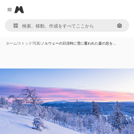
Magnific
Close menu
画像で
ホーム
/
ストック
/
写真
/
ノルウェーの日没時に雪に覆われた森の息を…