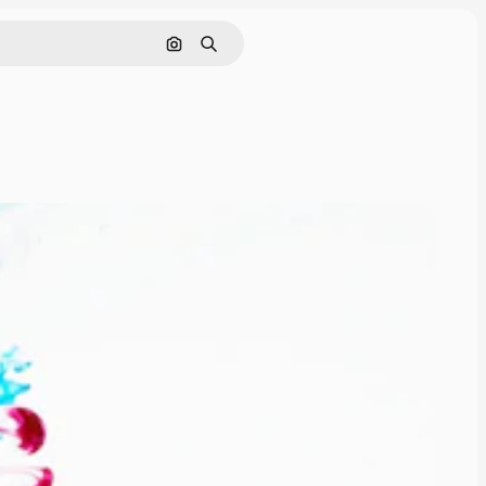
画像で検索
検索