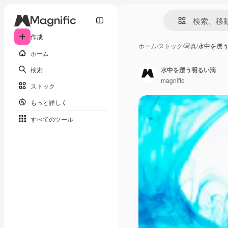
作成
ホーム
/
ストック
/
写真
/
水中を漂
ホーム
検索
水中を漂う明るい滴
magnific
ストック
もっと詳しく
すべてのツール