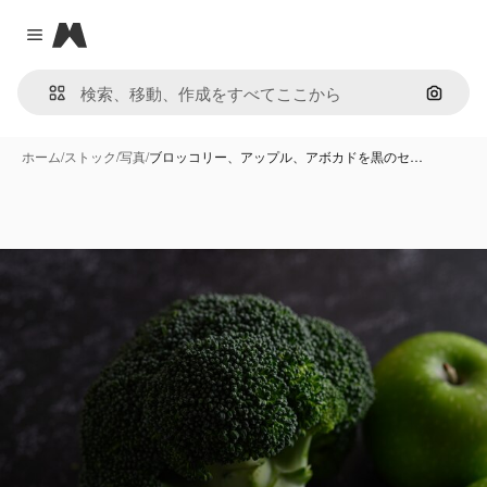
Magnific
Close menu
画像で
ホーム
/
ストック
/
写真
/
ブロッコリー、アップル、アボカドを黒のセ…