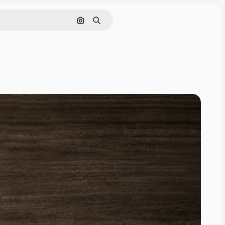
画像で検索
検索