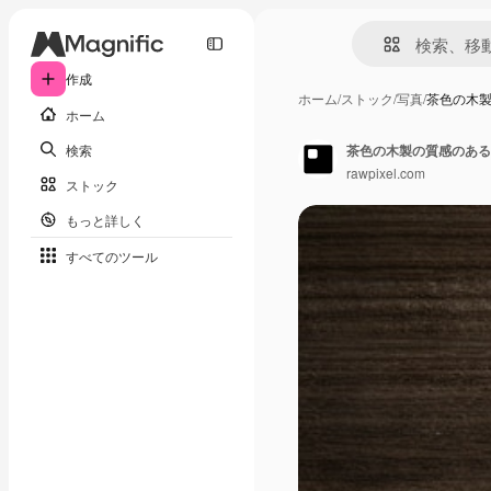
作成
ホーム
/
ストック
/
写真
/
茶色の木
ホーム
検索
茶色の木製の質感のある
rawpixel.com
ストック
もっと詳しく
すべてのツール