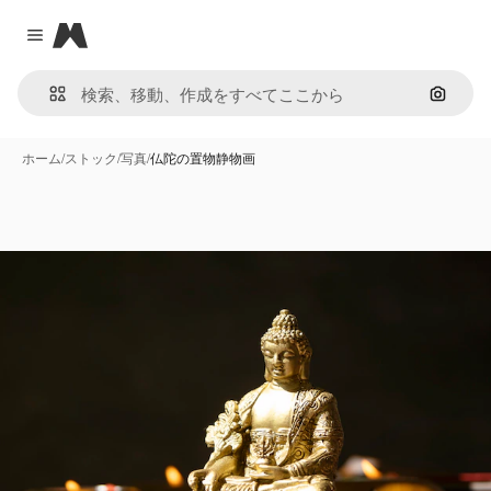
Magnific
Close menu
画像で
ホーム
/
ストック
/
写真
/
仏陀の置物静物画