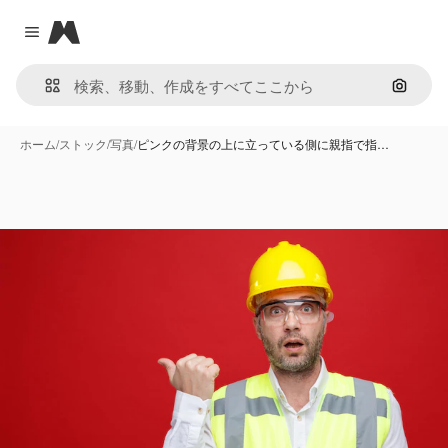
Magnific
Close menu
画像で
ホーム
/
ストック
/
写真
/
ピンクの背景の上に立っている側に親指で指…