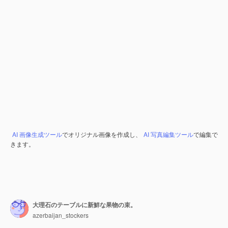
AI 画像生成ツール
でオリジナル画像を作成し、
AI 写真編集ツール
で編集で
きます。
大理石のテーブルに新鮮な果物の束。
azerbaijan_stockers