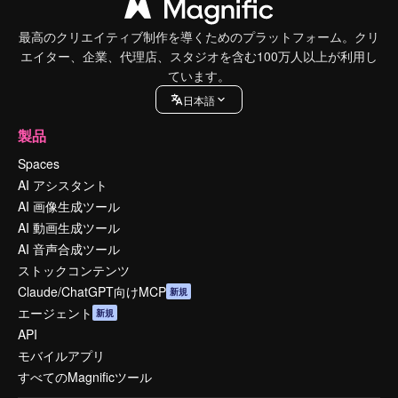
最高のクリエイティブ制作を導くためのプラットフォーム。クリ
エイター、企業、代理店、スタジオを含む100万人以上が利用し
ています。
日本語
製品
Spaces
AI アシスタント
AI 画像生成ツール
AI 動画生成ツール
AI 音声合成ツール
ストックコンテンツ
Claude/ChatGPT向けMCP
新規
エージェント
新規
API
モバイルアプリ
すべてのMagnificツール