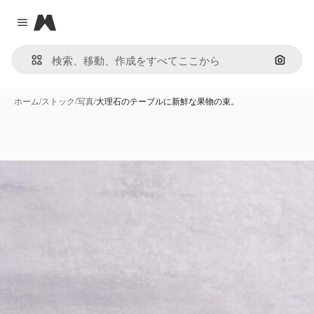
Magnific
Close menu
画像で
ホーム
/
ストック
/
写真
/
大理石のテーブルに新鮮な果物の束。