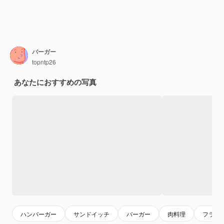
バーガー
topntp26
あなたにおすすめの写真
ハンバーガー
サンドイッチ
バーガー
肉料理
フライ