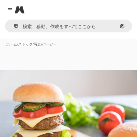
Magnific
Close menu
画像で
ホーム
/
ストック
/
写真
/
バーガー