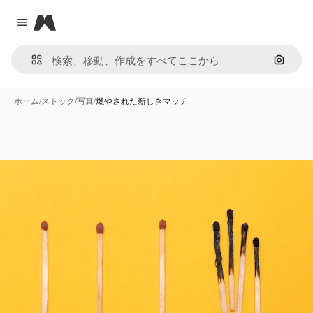
Magnific
Close menu
画像で
ホーム
/
ストック
/
写真
/
燃やされた新しきマッチ