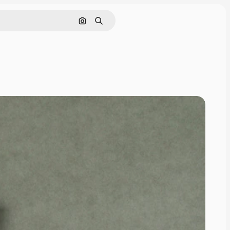
画像で検索
検索