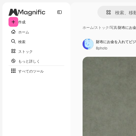
作成
ホーム
/
ストック
/
写真
/
財布にお
ホーム
検索
8photo
ストック
もっと詳しく
すべてのツール