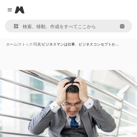
Magnific
Close menu
画像で
ホーム
/
ストック
/
写真
/
ビジネスマンは仕事、ビジネスコンセプトか…