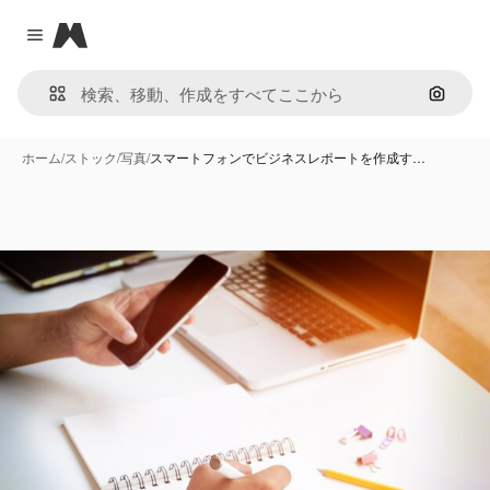
Magnific
Close menu
画像で
ホーム
/
ストック
/
写真
/
スマートフォンでビジネスレポートを作成す…