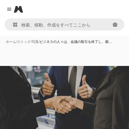
Magnific
Close menu
画像で
ホーム
/
ストック
/
写真
/
ビジネスの人々は、会議の取引を終了し、握…