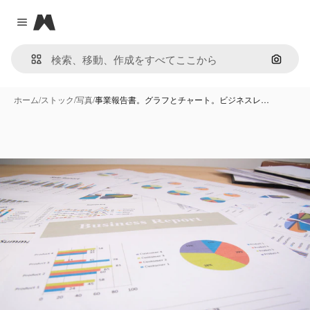
Magnific
Close menu
画像で
ホーム
/
ストック
/
写真
/
事業報告書。グラフとチャート。ビジネスレ…