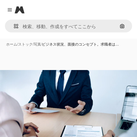
Magnific
Close menu
画像で
ホーム
/
ストック
/
写真
/
ビジネス状況、面接のコンセプト。求職者は…