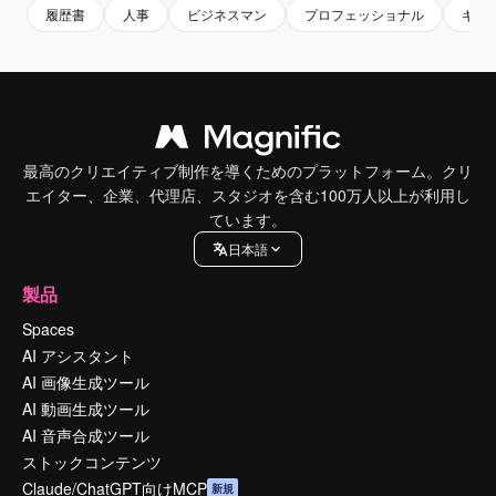
履歴書
人事
ビジネスマン
プロフェッショナル
キャ
最高のクリエイティブ制作を導くためのプラットフォーム。クリ
エイター、企業、代理店、スタジオを含む100万人以上が利用し
ています。
日本語
製品
Spaces
AI アシスタント
AI 画像生成ツール
AI 動画生成ツール
AI 音声合成ツール
ストックコンテンツ
Claude/ChatGPT向けMCP
新規