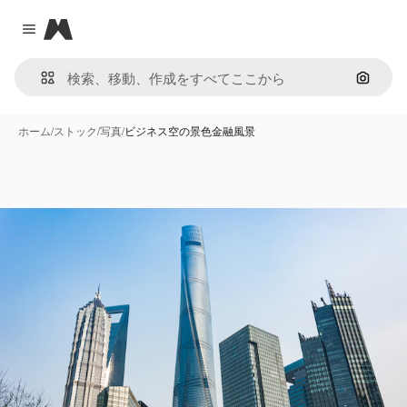
Magnific
Close menu
画像で
ホーム
/
ストック
/
写真
/
ビジネス空の景色金融風景