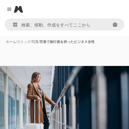
Magnific
Close menu
画像で
ホーム
/
ストック
/
写真
/
空港で旅行袋を持ったビジネス女性