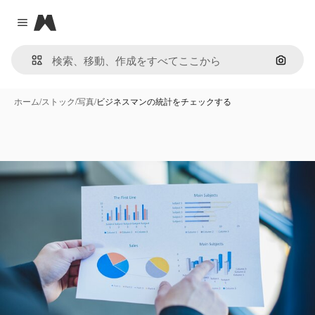
Magnific
Close menu
画像で
ホーム
/
ストック
/
写真
/
ビジネスマンの統計をチェックする