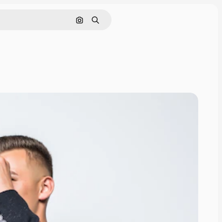
画像で検索
検索