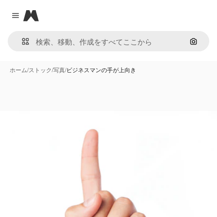
Magnific
Close menu
画像で
ホーム
/
ストック
/
写真
/
ビジネスマンの手が上向き