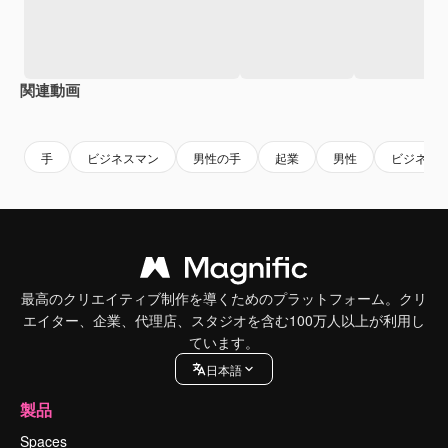
関連動画
Premium
Premium
Premium
Premium
手
ビジネスマン
男性の手
起業
男性
ビジネス
最高のクリエイティブ制作を導くためのプラットフォーム。クリ
エイター、企業、代理店、スタジオを含む100万人以上が利用し
ています。
日本語
製品
Spaces