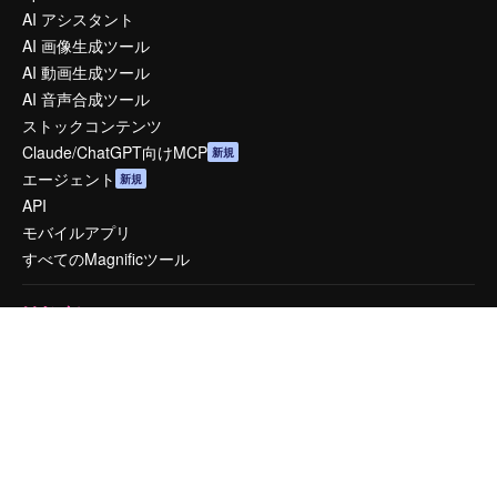
AI アシスタント
AI 画像生成ツール
AI 動画生成ツール
AI 音声合成ツール
ストックコンテンツ
Claude/ChatGPT向けMCP
新規
エージェント
新規
API
モバイルアプリ
すべてのMagnificツール
はじめに
Academy
ドキュメント
サポート
利用規約
プライバシーポリシー
オリジナル
新規