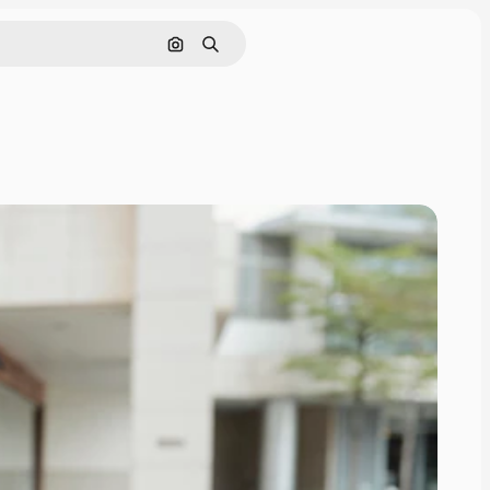
画像で検索
検索