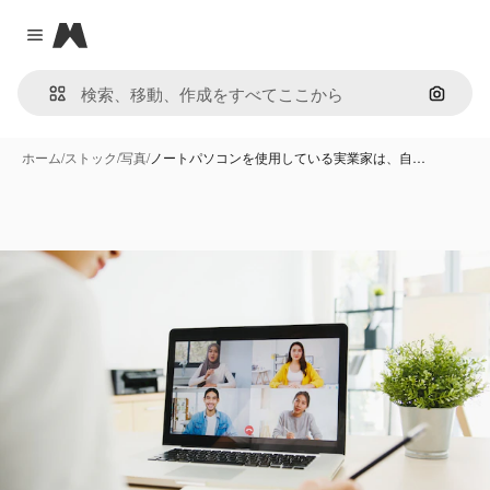
Magnific
Close menu
画像で
ホーム
/
ストック
/
写真
/
ノートパソコンを使用している実業家は、自…