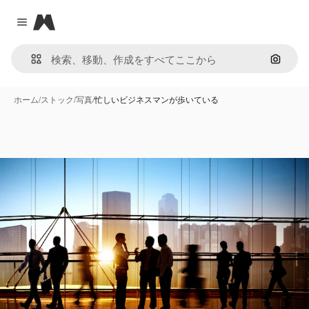
Magnific
Close menu
画像で
ホーム
/
ストック
/
写真
/
忙しいビジネスマンが歩いている