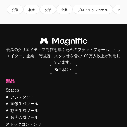
会議
事業
会話
企業
プロフェッショナル
ビジ
最高のクリエイティブ制作を導くためのプラットフォーム。クリ
エイター、企業、代理店、スタジオを含む100万人以上が利用し
ています。
日本語
製品
Spaces
AI アシスタント
AI 画像生成ツール
AI 動画生成ツール
AI 音声合成ツール
ストックコンテンツ