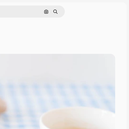
画像で検索
検索