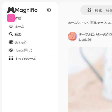
作成
ホーム
/
ストック
/
写真
/
テーブル
ホーム
検索
テーブルにバターのクロ
topntp26
ストック
もっと詳しく
すべてのツール