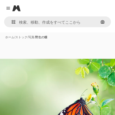
Magnific
Close menu
画像で
ホーム
/
ストック
/
写真
/
野生の蝶