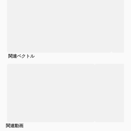
関連ベクトル
関連動画
Premium
Premium
AIによって生成されました。
Premium
Premium
AIによっ