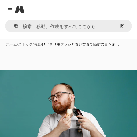
Magnific
Close menu
画像で
ホーム
/
ストック
/
写真
/
ひげそり用ブラシと青い背景で隔離の目を閉…