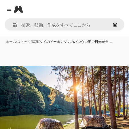
Magnific
Close menu
画像で
ホーム
/
ストック
/
写真
/
タイのメーホンソンのパンウン湖で日光が当…