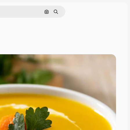
画像で検索
検索