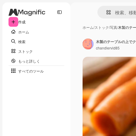
作成
ホーム
/
ストック
/
写真
/
木製のテ
ホーム
検索
木製のテーブルの上でク
chandlervid85
ストック
もっと詳しく
すべてのツール