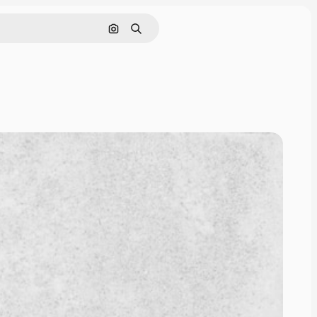
画像で検索
検索