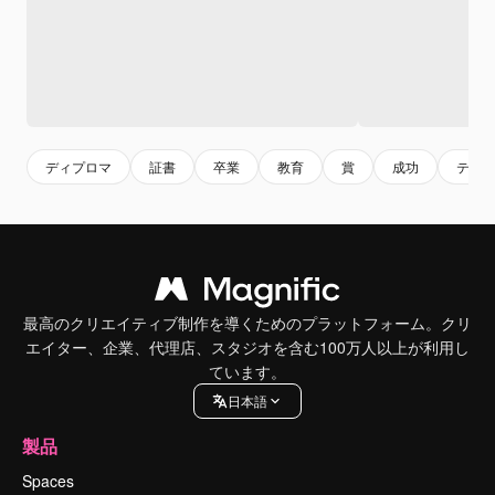
ディプロマ
証書
卒業
教育
賞
成功
テン
最高のクリエイティブ制作を導くためのプラットフォーム。クリ
エイター、企業、代理店、スタジオを含む100万人以上が利用し
ています。
日本語
製品
Spaces