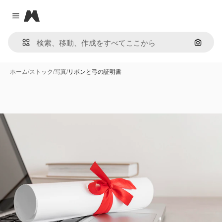
Magnific
Close menu
画像で
ホーム
/
ストック
/
写真
/
リボンと弓の証明書