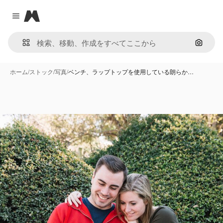
Magnific
Close menu
画像で
ホーム
/
ストック
/
写真
/
ベンチ、ラップトップを使用している朗らか…