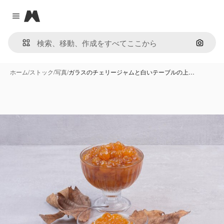
Magnific
Close menu
画像で
ホーム
/
ストック
/
写真
/
ガラスのチェリージャムと白いテーブルの上…