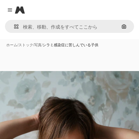
Magnific
Close menu
画像で
ホーム
/
ストック
/
写真
/
シラミ感染症に苦しんでいる子供