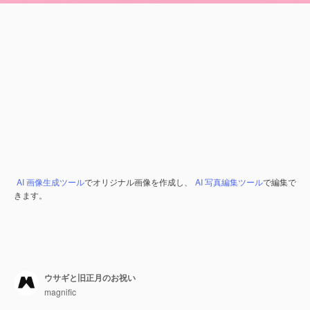
AI 画像生成ツール
でオリジナル画像を作成し、
AI 写真編集ツール
で編集で
きます。
ウサギと旧正月のお祝い
magnific