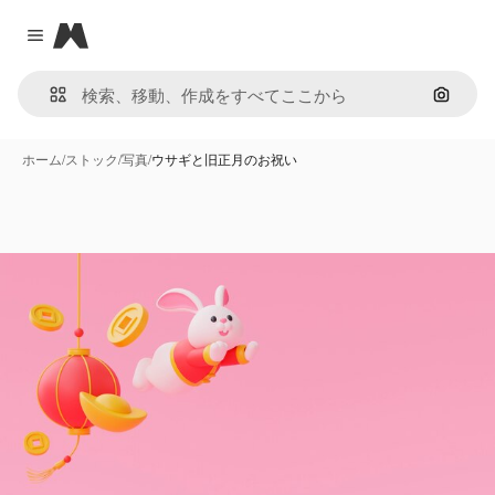
Magnific
Close menu
画像で
ホーム
/
ストック
/
写真
/
ウサギと旧正月のお祝い