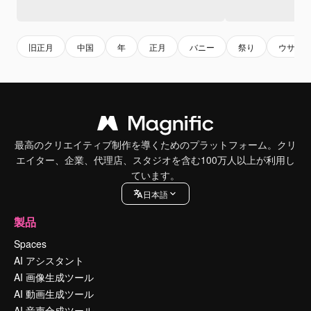
旧正月
中国
年
正月
バニー
祭り
ウサギ
最高のクリエイティブ制作を導くためのプラットフォーム。クリ
エイター、企業、代理店、スタジオを含む100万人以上が利用し
ています。
日本語
製品
Spaces
AI アシスタント
AI 画像生成ツール
AI 動画生成ツール
AI 音声合成ツール