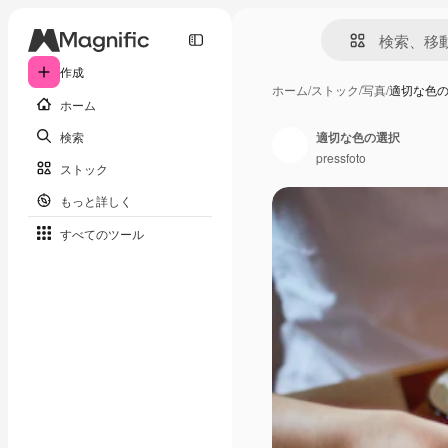
作成
ホーム
/
ストック
/
写真
/
適切な色
ホーム
検索
適切な色の選択
pressfoto
ストック
もっと詳しく
すべてのツール