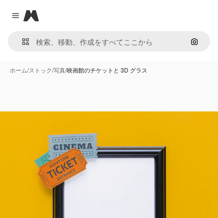
Magnific
Close menu
画像で
ホーム
/
ストック
/
写真
/
映画館のチケットと 3D グラス