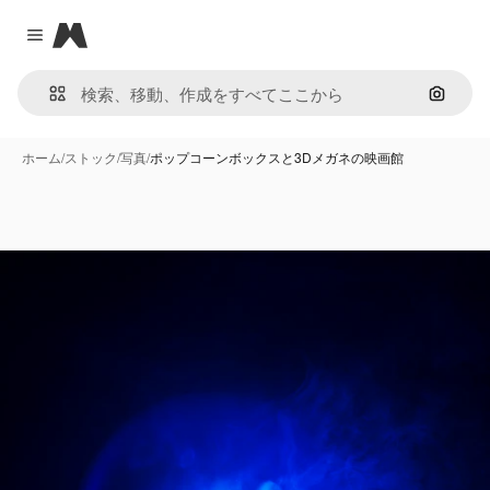
Magnific
Close menu
画像で
ホーム
/
ストック
/
写真
/
ポップコーンボックスと3Dメガネの映画館