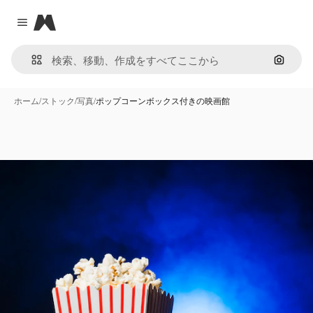
Magnific
Close menu
画像で
ホーム
/
ストック
/
写真
/
ポップコーンボックス付きの映画館