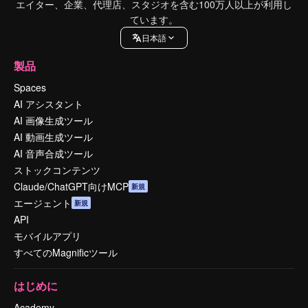
エイター、企業、代理店、スタジオを含む100万人以上が利用し
ています。
日本語
製品
Spaces
AI アシスタント
AI 画像生成ツール
AI 動画生成ツール
AI 音声合成ツール
ストックコンテンツ
Claude/ChatGPT向けMCP
新規
エージェント
新規
API
モバイルアプリ
すべてのMagnificツール
はじめに
Academy