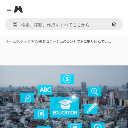
Magnific
Close menu
画像で
ホーム
/
ストック
/
写真
/
教育コラージュのコンセプトに取り組んでい…