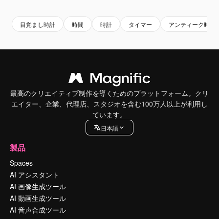
Premium
Premium
Premium
Premium
目覚まし時計
時間
時計
タイマー
アンティーク時計
最高のクリエイティブ制作を導くためのプラットフォーム。クリ
エイター、企業、代理店、スタジオを含む100万人以上が利用し
ています。
日本語
製品
Spaces
AI アシスタント
AI 画像生成ツール
AI 動画生成ツール
AI 音声合成ツール