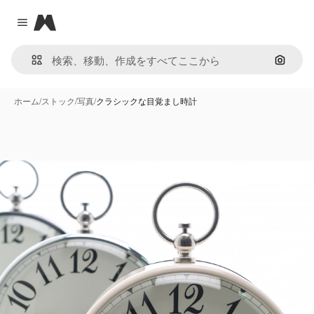
Magnific
Close menu
画像で
ホーム
/
ストック
/
写真
/
クラシックな目覚まし時計