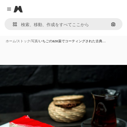
Magnific
Close menu
画像で
ホーム
/
ストック
/
写真
/
いちごのaze薬でコーティングされた古典…