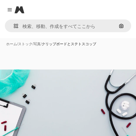
Magnific
Close menu
画像で
ホーム
/
ストック
/
写真
/
クリップボードとステトスコップ