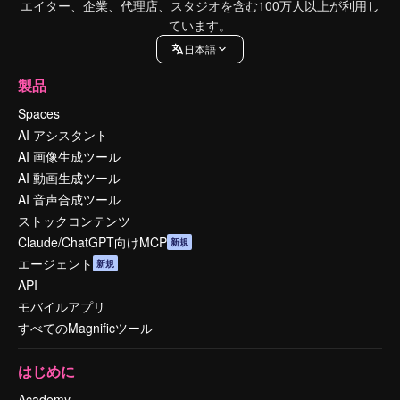
エイター、企業、代理店、スタジオを含む100万人以上が利用し
ています。
日本語
製品
Spaces
AI アシスタント
AI 画像生成ツール
AI 動画生成ツール
AI 音声合成ツール
ストックコンテンツ
Claude/ChatGPT向けMCP
新規
エージェント
新規
API
モバイルアプリ
すべてのMagnificツール
はじめに
Academy