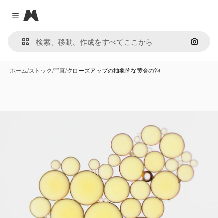
Magnific
Close menu
画像で
ホーム
/
ストック
/
写真
/
クローズアップの抽象的な黄金の泡