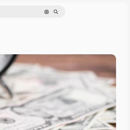
画像で検索
検索