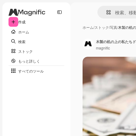
作成
ホーム
/
ストック
/
写真
/
木製の机
ホーム
検索
木製の机の上の私たちド
magnific
ストック
もっと詳しく
すべてのツール